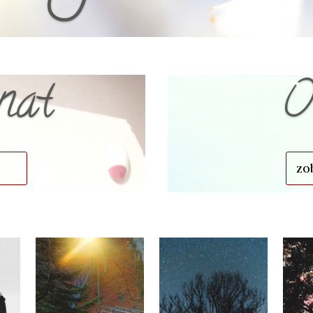
nat
O
zo