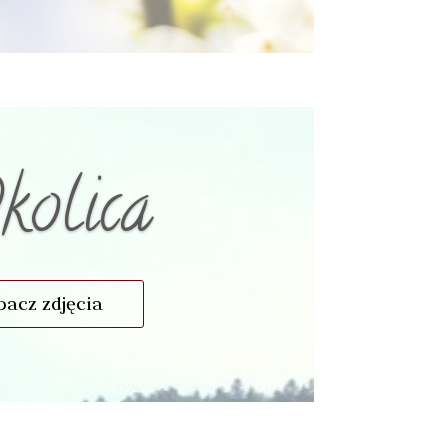
kolica
bacz zdjęcia