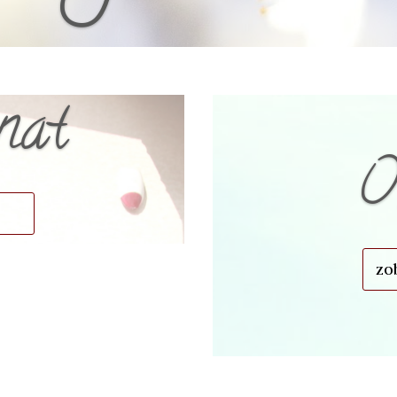
nat
O
zo