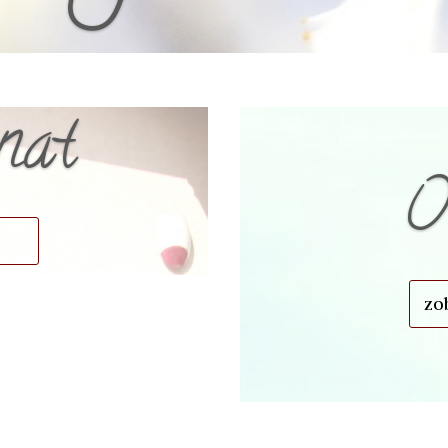
nat
O
zo