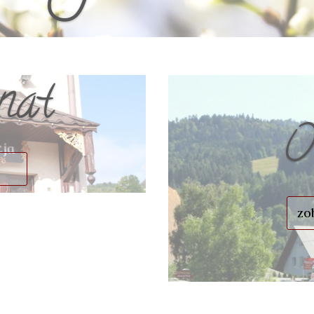
nat
O
zo