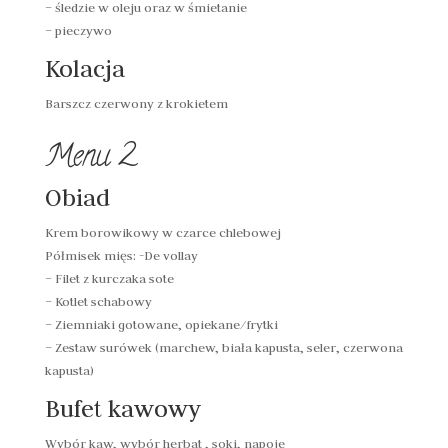
– śledzie w oleju oraz w śmietanie
– pieczywo
Kolacja
Barszcz czerwony z krokietem
Menu 2
Obiad
Krem borowikowy w czarce chlebowej
Półmisek mięs: -De vollay
– Filet z kurczaka sote
– Kotlet schabowy
– Ziemniaki gotowane, opiekane/frytki
– Zestaw surówek (marchew, biała kapusta, seler, czerwona
kapusta)
Bufet kawowy
Wybór kaw, wybór herbat , soki, napoje