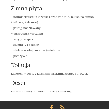
Zimna płyta
– półmisek wędlin (szynki różne rodzaje, mięsa na zimno,
kiełbasa, kabanos)
– pstrąg nadziewany
– galaretka z kurczaka
– sery ,oscypek
– sałatki (2 rodzaje)
– śledzie w oleju oraz w śmietanie
– pieczywo
Kolacja
Karczek w sosie z kluskami śląskimi, zestaw surówek
Deser
Puchar lodowy z owocami i bitą śmietaną