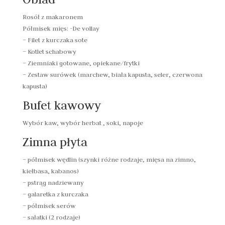
Rosół z makaronem
Półmisek mięs: -De vollay
– Filet z kurczaka sote
– Kotlet schabowy
– Ziemniaki gotowane, opiekane/frytki
– Zestaw surówek (marchew, biała kapusta, seler, czerwona
kapusta)
Bufet kawowy
Wybór kaw, wybór herbat , soki, napoje
Zimna płyta
– półmisek wędlin (szynki różne rodzaje, mięsa na zimno,
kiełbasa, kabanos)
– pstrąg nadziewany
– galaretka z kurczaka
– półmisek serów
– sałatki (2 rodzaje)