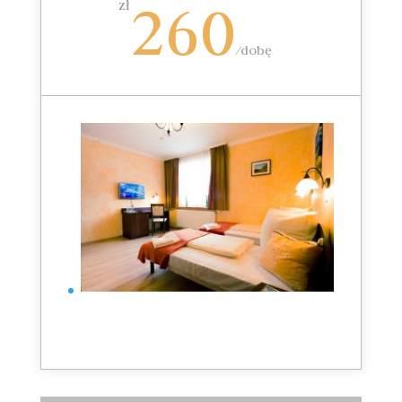
260
zł
/dobę