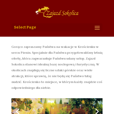
Select Page
Gorąco zapraszamy Państwa na wakacje w Krościenku w
sercu Pienin. Specjalnie dla Państwa przygotowaliśmy letnią
ofertę, która zagwarantuje Państwu udany urlop. Zajazd
Sokolica stanowi idealną bazę noclegową i turystyczną. W
okolicach znajdują się liczne szlaki górskie oraz wiele
atrakcji, które sprawią, że nie będą się Państwo tutaj
nudzić. Krościenko to miejsce, w którym każdy znajdzie coś
odpowiedniego dla siebie.