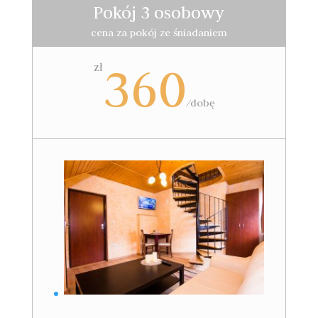
Pokój 3 osobowy
cena za pokój ze śniadaniem
360
zł
/dobę