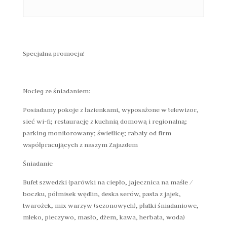
Specjalna promocja!
Nocleg ze śniadaniem:
Posiadamy pokoje z łazienkami, wyposażone w telewizor,
sieć wi-fi; restaurację z kuchnią domową i regionalną;
parking monitorowany; świetlicę; rabaty od firm
współpracujących z naszym Zajazdem
Śniadanie
Bufet szwedzki (parówki na ciepło, jajecznica na maśle /
boczku, półmisek wędlin, deska serów, pasta z jajek,
twarożek, mix warzyw (sezonowych), płatki śniadaniowe,
mleko, pieczywo, masło, dżem, kawa, herbata, woda)